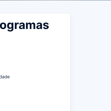
rogramas
dade