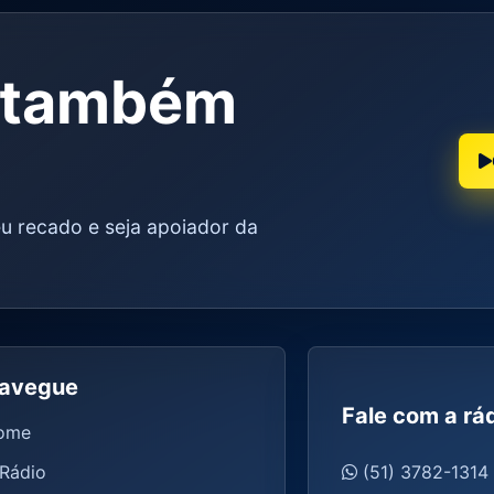
e também
u recado e seja apoiador da
avegue
Fale com a rá
ome
Rádio
(51) 3782-1314