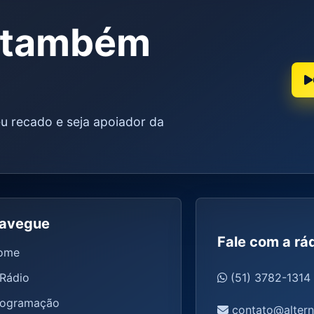
e também
u recado e seja apoiador da
avegue
Fale com a rá
ome
Rádio
(51) 3782-1314
rogramação
contato@altern