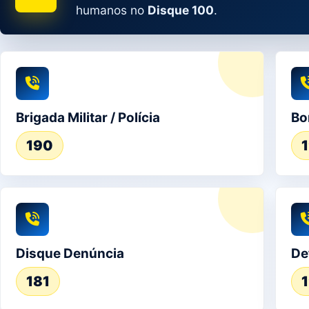
humanos no
Disque 100
.
Brigada Militar / Polícia
Bo
190
Disque Denúncia
De
181