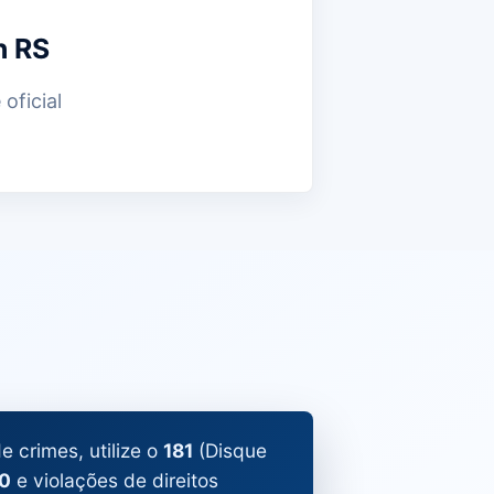
n RS
 oficial
 crimes, utilize o
181
(Disque
0
e violações de direitos