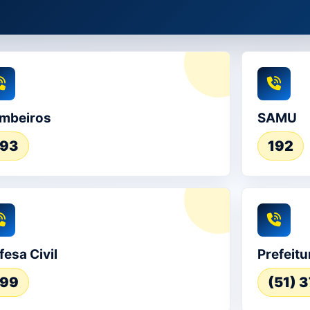
mbeiros
SAMU
193
192
fesa Civil
Prefeitu
199
(51) 